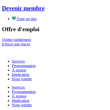
Aller
Devenir membre
au
contenu
Faire un don
Offre d'emploi
Quitter rapidement
Effacer mes traces
Services
Programmation
À propos
Implication
Nous joindre
Services
Programmation
À propos
Implication
Nous joindre