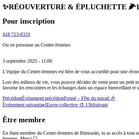
✨RÉOUVERTURE & ÉPLUCHETTE 🌽11
Pour inscription
418 723-0333
Ou en personne au Centre-femmes
3 septembre 2025 - 11:00
L’équipe du Centre-femmes est fière de vous accueillir pour une réouv
Lors des milieux de vie, vous pouvez décider de venir pour un petit mo
favorise les rencontres et les échanges dans un espace bienveillant et s
Précédent
Événement précédent
Fermé – Fête du travail 🎉
Événement suivant
✂️Œuvre collective 🎨 13h
Suivant
Être membre
En étant membre du Centre-femmes de Rimouski, tu as accès à tous nos se
femmes. Merci 🤍