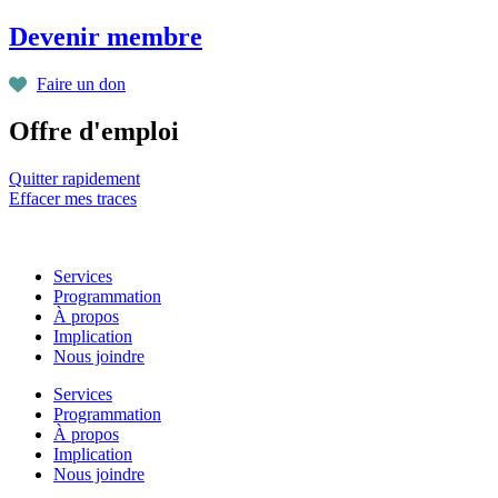
Aller
Devenir membre
au
contenu
Faire un don
Offre d'emploi
Quitter rapidement
Effacer mes traces
Services
Programmation
À propos
Implication
Nous joindre
Services
Programmation
À propos
Implication
Nous joindre