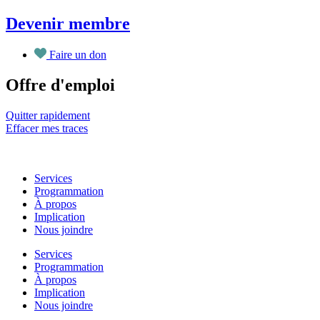
Aller
Devenir membre
au
contenu
Faire un don
Offre d'emploi
Quitter rapidement
Effacer mes traces
Services
Programmation
À propos
Implication
Nous joindre
Services
Programmation
À propos
Implication
Nous joindre