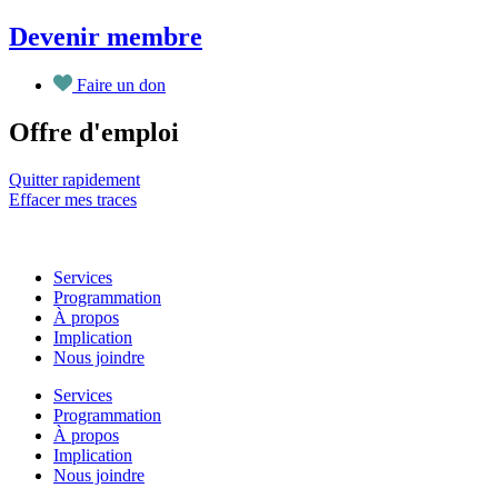
Aller
Devenir membre
au
contenu
Faire un don
Offre d'emploi
Quitter rapidement
Effacer mes traces
Services
Programmation
À propos
Implication
Nous joindre
Services
Programmation
À propos
Implication
Nous joindre