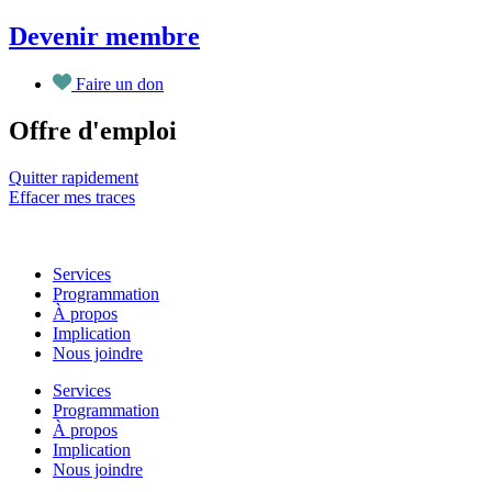
Aller
Devenir membre
au
contenu
Faire un don
Offre d'emploi
Quitter rapidement
Effacer mes traces
Services
Programmation
À propos
Implication
Nous joindre
Services
Programmation
À propos
Implication
Nous joindre