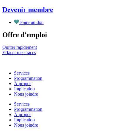
Aller
Devenir membre
au
contenu
Faire un don
Offre d'emploi
Quitter rapidement
Effacer mes traces
Services
Programmation
À propos
Implication
Nous joindre
Services
Programmation
À propos
Implication
Nous joindre