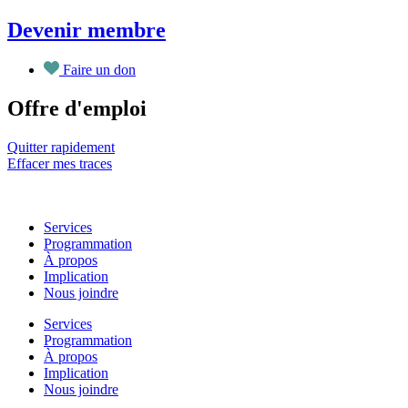
Aller
Devenir membre
au
contenu
Faire un don
Offre d'emploi
Quitter rapidement
Effacer mes traces
Services
Programmation
À propos
Implication
Nous joindre
Services
Programmation
À propos
Implication
Nous joindre