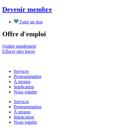
Aller
Devenir membre
au
contenu
Faire un don
Offre d'emploi
Quitter rapidement
Effacer mes traces
Services
Programmation
À propos
Implication
Nous joindre
Services
Programmation
À propos
Implication
Nous joindre