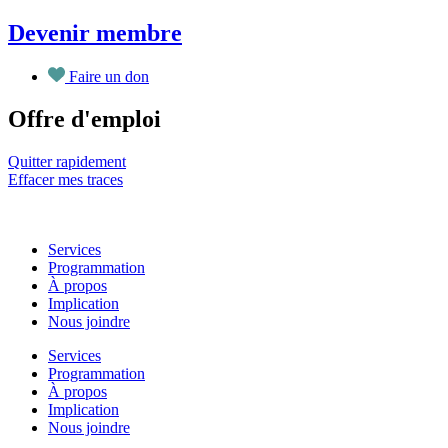
Aller
Devenir membre
au
contenu
Faire un don
Offre d'emploi
Quitter rapidement
Effacer mes traces
Services
Programmation
À propos
Implication
Nous joindre
Services
Programmation
À propos
Implication
Nous joindre