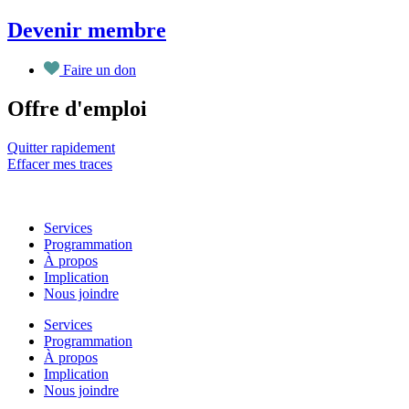
Aller
Devenir membre
au
contenu
Faire un don
Offre d'emploi
Quitter rapidement
Effacer mes traces
Services
Programmation
À propos
Implication
Nous joindre
Services
Programmation
À propos
Implication
Nous joindre