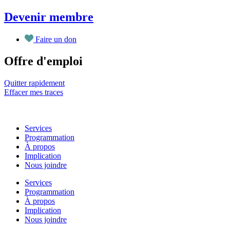
Aller
Devenir membre
au
contenu
Faire un don
Offre d'emploi
Quitter rapidement
Effacer mes traces
Services
Programmation
À propos
Implication
Nous joindre
Services
Programmation
À propos
Implication
Nous joindre