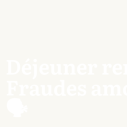
Déjeuner re
Fraudes am
🗣️