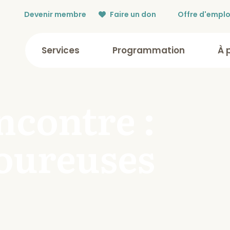
Devenir membre
Faire un don
Offre d'emplo
Services
Programmation
À 
ncontre :
oureuses