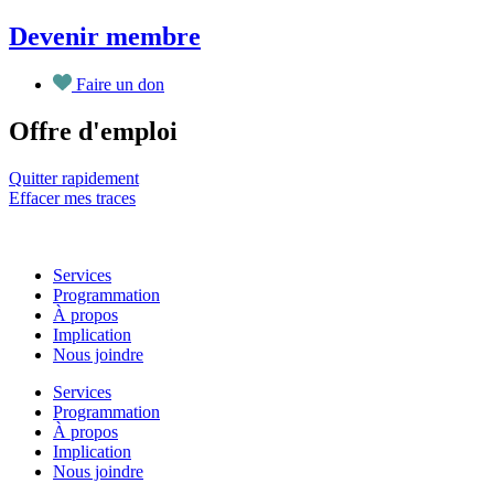
Aller
Devenir membre
au
contenu
Faire un don
Offre d'emploi
Quitter rapidement
Effacer mes traces
Services
Programmation
À propos
Implication
Nous joindre
Services
Programmation
À propos
Implication
Nous joindre