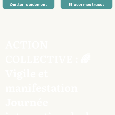
Quitter rapidement
Effacer mes traces
ACTION
COLLECTIVE : 🌈
Vigile et
manifestation
Journée