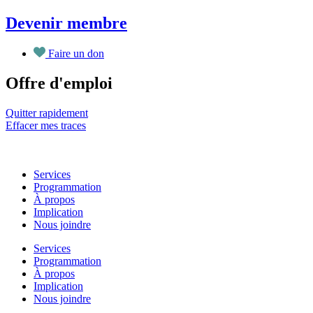
Aller
Devenir membre
au
contenu
Faire un don
Offre d'emploi
Quitter rapidement
Effacer mes traces
Services
Programmation
À propos
Implication
Nous joindre
Services
Programmation
À propos
Implication
Nous joindre