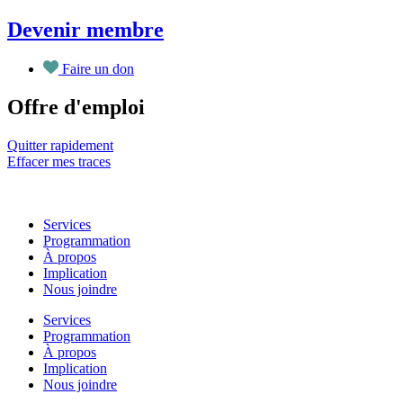
Aller
Devenir membre
au
contenu
Faire un don
Offre d'emploi
Quitter rapidement
Effacer mes traces
Services
Programmation
À propos
Implication
Nous joindre
Services
Programmation
À propos
Implication
Nous joindre