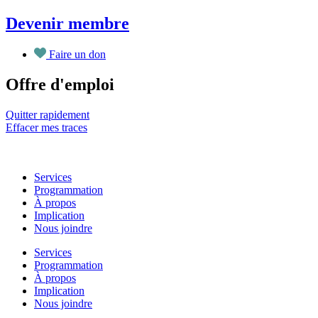
Aller
Devenir membre
au
contenu
Faire un don
Offre d'emploi
Quitter rapidement
Effacer mes traces
Services
Programmation
À propos
Implication
Nous joindre
Services
Programmation
À propos
Implication
Nous joindre